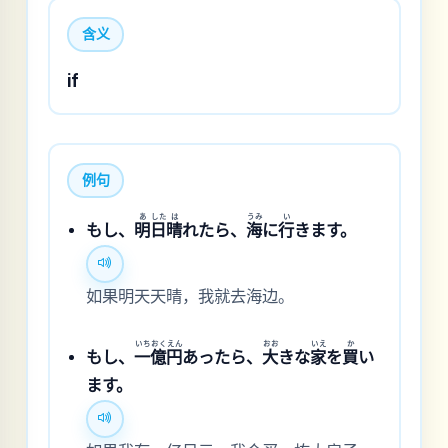
含义
if
例句
あ
した
は
うみ
い
もし、
明
日
晴
れたら、
海
に
行
きます。
如果明天天晴，我就去海边。
いち
おく
えん
おお
いえ
か
もし、
一
億
円
あったら、
大
きな
家
を
買
い
ます。