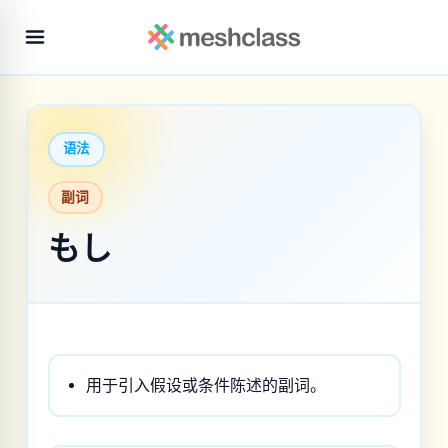
语法
副词
もし
用于引入假设或条件陈述的副词。