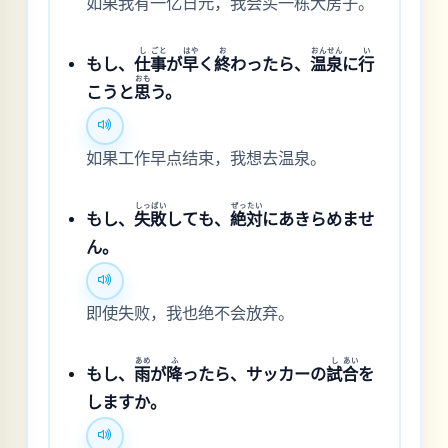
如果我有一亿日元，我会买一栋大房子。
し
ごと
はや
お
おん
せん
い
もし、
仕
事
が
早
く
終
わったら、
温
泉
に
行
おも
こうと
思
う。
如果工作早点结束，我想去温泉。
しっ
ぱい
ぜっ
たい
もし、
失
敗
しても、
絶
対
にあきらめませ
ん。
即使失败，我也绝不会放弃。
あめ
ふ
し
あい
もし、
雨
が
降
ったら、サッカーの
試
合
を
しますか。