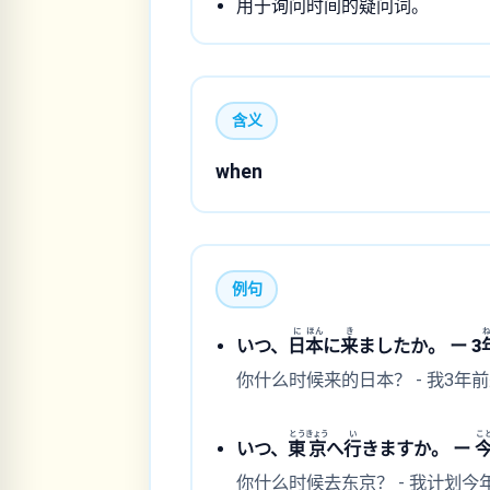
用于询问时间的疑问词。
含义
when
例句
に
ほん
き
いつ、
日
本
に
来
ましたか。 ー 3
你什么时候来的日本？ - 我3年
とう
きょう
い
こ
いつ、
東
京
へ
行
きますか。 ー
你什么时候去东京？ - 我计划今