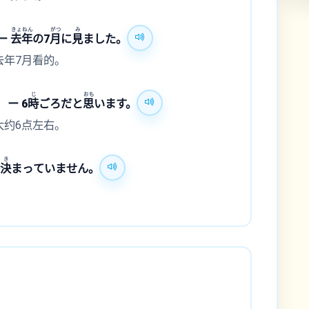
きょ
ねん
がつ
み
 ー
去
年
の7
月
に
見
ました。
去年7月看的。
じ
おも
 ー 6
時
ごろだと
思
います。
大约6点左右。
き
だ
決
まっていません。
。