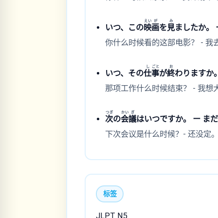
えい
が
み
いつ、この
映
画
を
見
ましたか。
你什么时候看的这部电影？ - 我
し
ごと
お
いつ、その
仕
事
が
終
わりますか。
那项工作什么时候结束？ - 我想
つぎ
かい
ぎ
次
の
会
議
はいつですか。 ー ま
下次会议是什么时候？- 还没定
标签
JLPT N5