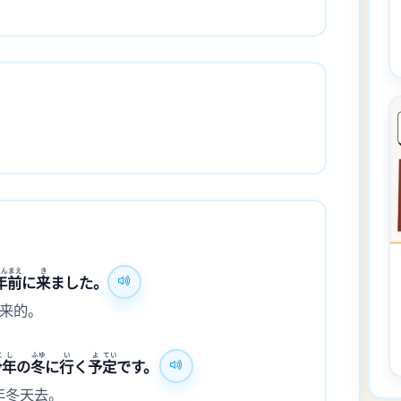
ねん
まえ
き
年
前
に
来
ました。
前来的。
と
し
ふゆ
い
よ
てい
今
年
の
冬
に
行
く
予
定
です。
年冬天去。