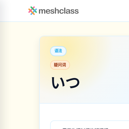
语法
疑问词
いつ