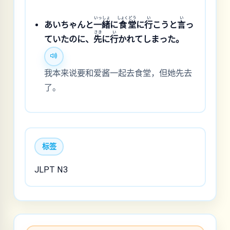
いっ
しょ
しょく
どう
い
い
あいちゃんと
一
緒
に
食
堂
に
行
こうと
言
っ
さき
い
ていたのに、
先
に
行
かれてしまった。
我本来说要和爱酱一起去食堂，但她先去
了。
标签
JLPT N3