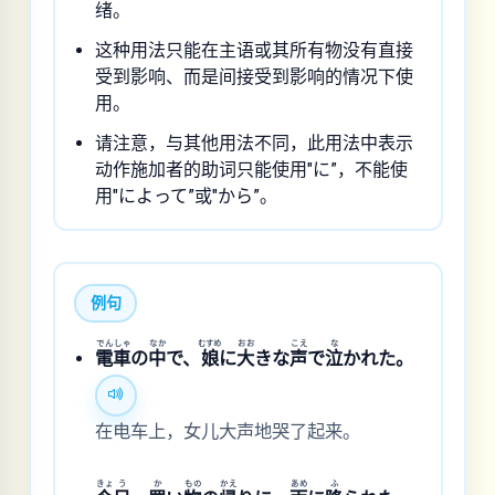
绪。
这种用法只能在主语或其所有物没有直接
受到影响、而是间接受到影响的情况下使
用。
请注意，与其他用法不同，此用法中表示
动作施加者的助词只能使用"に”，不能使
用"によって”或"から”。
例句
でん
しゃ
なか
むすめ
おお
こえ
な
電
車
の
中
で、
娘
に
大
きな
声
で
泣
かれた。
在电车上，女儿大声地哭了起来。
きょ
う
か
もの
かえ
あめ
ふ