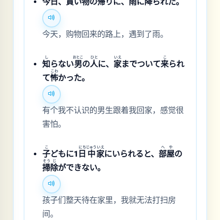
今
日
、
買
い
物
の
帰
りに、
雨
に
降
られた。
今天，购物回来的路上，遇到了雨。
し
おとこ
ひと
いえ
こ
知
らない
男
の
人
に、
家
までついて
来
られ
こわ
て
怖
かった。
有个我不认识的男生跟着我回家，感觉很
害怕。
こ
にち
じゅう
いえ
へ
や
子
どもに1
日
中
家
にいられると、
部
屋
の
そう
じ
掃
除
ができない。
孩子们整天待在家里，我就无法打扫房
间。