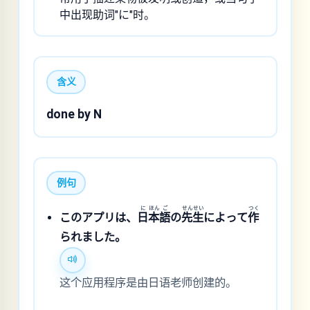
中出现助词"に"时。
含义
done by N
例句
に
ほん
ご
せん
せい
つく
このアプリは、
日
本
語
の
先
生
によって
作
られました。
这个应用程序是由日语老师创建的。