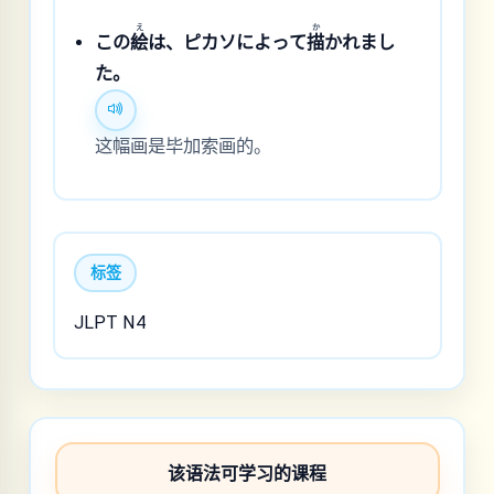
え
か
この
絵
は、ピカソによって
描
かれまし
た。
这幅画是毕加索画的。
标签
JLPT N4
该语法可学习的课程