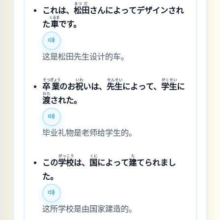
まつ
だ
これは、
松
田
さんによってデザインされ
くるま
た
車
です。
这是松田先生设计的车。
そつ
ぎょう
いわ
せん
せい
がく
せい
卒
業
のお
祝
いは、
先
生
によって、
学
生
に
わた
渡
された。
毕业礼物是老师给学生的。
がっ
こう
くに
た
この
学
校
は、
国
によって
建
てられまし
た。
这所学校是由国家建造的。