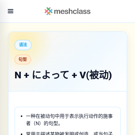
语法
句型
N + によって + V(被动)
一种在被动句中用于表示执行动作的施事
者（N）的句型。
常用于描述某物被发明或创造，或当句子