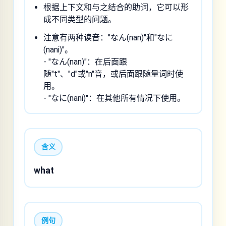
根据上下文和与之结合的助词，它可以形
成不同类型的问题。
注意有两种读音："なん(nan)"和"なに
(nani)"。
- "なん(nan)"：在后面跟
随"t"、"d"或"n"音，或后面跟随量词时使
用。
- "なに(nani)"：在其他所有情况下使用。
含义
what
例句