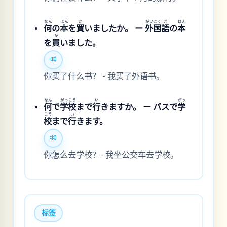
なん
ほん
か
がい
こく
ご
ほん
何
の
本
を
買
いましたか。 ー
外
国
語
の
本
か
を
買
いました。
你买了什么书？ - 我买了外语书。
なん
がっ
こう
い
がっ
何
で
学
校
まで
行
きますか。 ー バスで
学
こう
い
校
まで
行
きます。
你怎么去学校？- 我坐公交车去学校。
标签