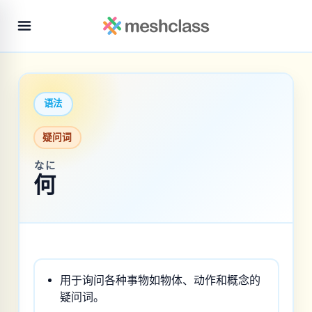
语法
疑问词
なに
何
用于询问各种事物如物体、动作和概念的
疑问词。