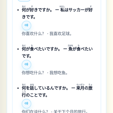
なに
す
わたし
す
何
が
好
きですか。 ー
私
はサッカーが
好
きです。
你喜欢什么？ - 我喜欢足球。
なに
た
さかな
た
何
が
食
べたいですか。 ー
魚
が
食
べたい
です。
你想吃什么？ - 我想吃鱼。
なに
はな
らい
げつ
りょ
何
を
話
しているんですか。 ー
来
月
の
旅
こう
行
のことです。
你们在谈什么？ - 关于下个月的旅行。