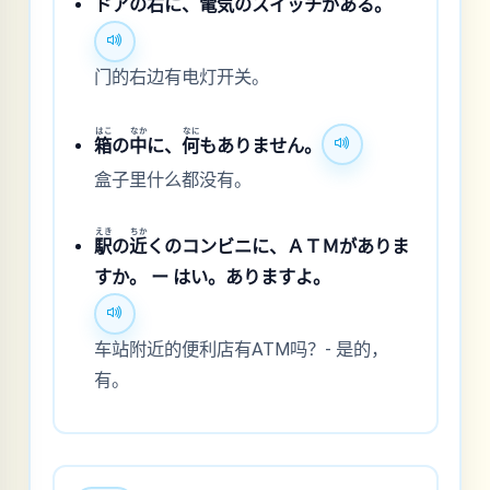
ドアの
右
に、
電
気
のスイッチがある。
门的右边有电灯开关。
はこ
なか
なに
箱
の
中
に、
何
もありません。
盒子里什么都没有。
えき
ちか
駅
の
近
くのコンビニに、ＡＴＭがありま
すか。 ー はい。ありますよ。
车站附近的便利店有ATM吗？- 是的，
有。