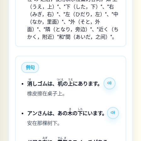
（うえ，上）"、"下（した，下）"、"右
（みぎ，右）"、"左（ひだり，左）"、"中
（なか，里面）"、"外（そと，外
面）"、"隣（となり，旁边）"、"近く（ち
かく，附近）"和"間（あいだ，之间）"。
例句
け
つくえ
うえ
消
しゴムは、
机
の
上
にあります。
橡皮擦在桌子上。
き
した
アンさんは、あの
木
の
下
にいます。
安在那棵树下。
みぎ
でん
き