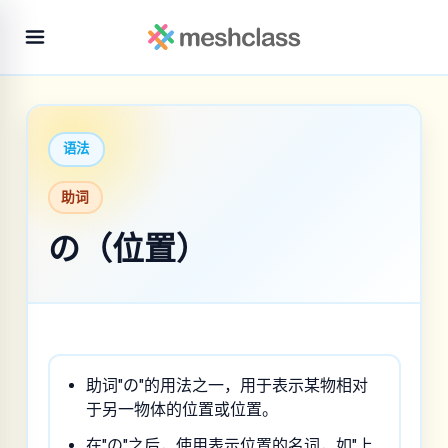
语法
助词
の（位置）
助词"の"的用法之一，用于表示某物相对
于另一物体的位置或位置。
在"の"之后，使用表示位置的名词，如"上