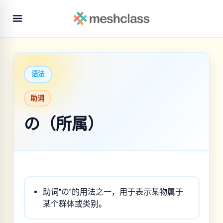
语法
助词
の（所属）
助词"の"的用法之一，用于表示某物属于
某个群体或类别。