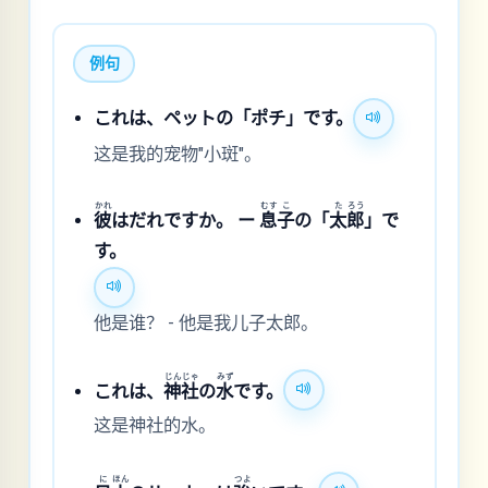
例句
これは、ペットの「ポチ」です。
这是我的宠物"小斑"。
かれ
むす
こ
た
ろう
彼
はだれですか。 ー
息
子
の「
太
郎
」で
す。
他是谁？ - 他是我儿子太郎。
じん
じゃ
みず
これは、
神
社
の
水
です。
这是神社的水。
に
ほん
つよ