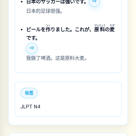
日
本
のサッカーは
強
いです。
日本的足球很强。
つく
げん
りょう
むぎ
ビールを
作
りました。これが、
原
料
の
麦
です。
我做了啤酒。这是原料大麦。
标签
JLPT N4