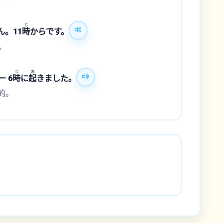
じ
。11
時
からです。
。
じ
お
 6
時
に
起
きました。
的。