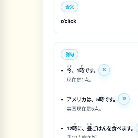
含义
o'click
例句
いま
じ
今
、1
時
です。
现在是1点。
じ
アメリカは、5
時
です。
美国现在是5点。
じ
ひる
た
12
時
に、
昼
ごはんを
食
べます。
我12点吃午饭。