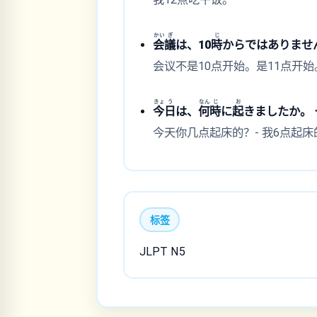
かい
ぎ
じ
会
議
は、10
時
からではありません
会议不是10点开始。是11点开始
きょ
う
なん
じ
お
今
日
は、
何
時
に
起
きましたか。 ー
今天你几点起床的？- 我6点起床
标签
JLPT N5