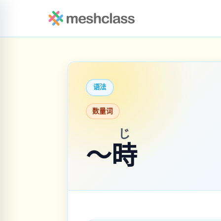
语法
数量词
じ
～
時