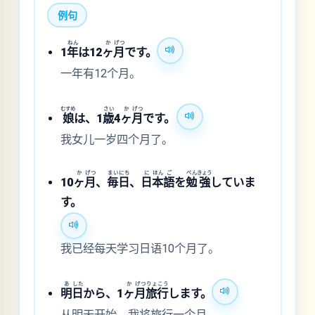
例句
ねん
か
げつ
1
年
は12
ヶ
月
です。
一年有12个月。
むすめ
さい
か
げつ
娘
は、1
歳
4
ヶ
月
です。
我女儿一岁四个月了。
か
げつ
まい
にち
に
ほん
ご
べん
きょう
10
ヶ
月
、
毎
日
、
日
本
語
を
勉
強
していま
す。
我已经每天学习日语10个月了。
あ
した
か
げつ
りょ
こう
明
日
から、1
ヶ
月
旅
行
します。
从明天开始，我将旅行一个月。