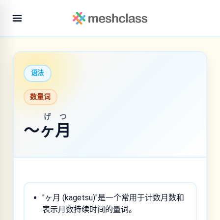
语法
数量词
げつ
～
ヶ月
"ヶ月 (kagetsu)"是一个常用于计数月数和
表示月数持续时间的量词。