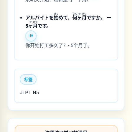
はじ
なん
か
げつ
アルバイトを
始
めて、
何
ヶ
月
ですか。 ー
か
げつ
5
ヶ
月
です。
你开始打工多久了？- 5个月了。
标签
JLPT N5