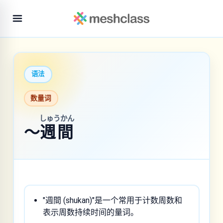
语法
数量词
しゅうかん
～
週間
"週間 (shukan)"是一个常用于计数周数和
表示周数持续时间的量词。