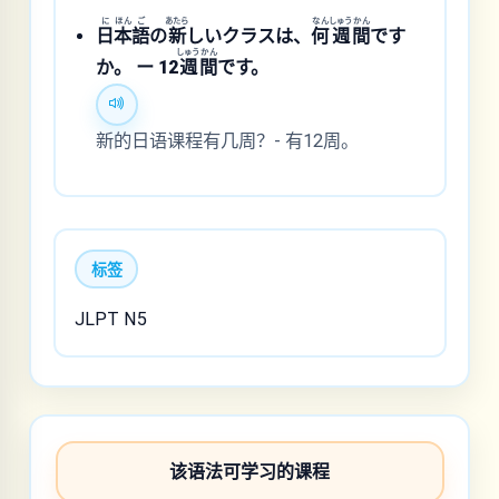
に
ほん
ご
あたら
なん
しゅう
かん
日
本
語
の
新
しいクラスは、
何
週
間
です
しゅう
かん
か。 ー 12
週
間
です。
新的日语课程有几周？- 有12周。
标签
JLPT N5
该语法可学习的课程