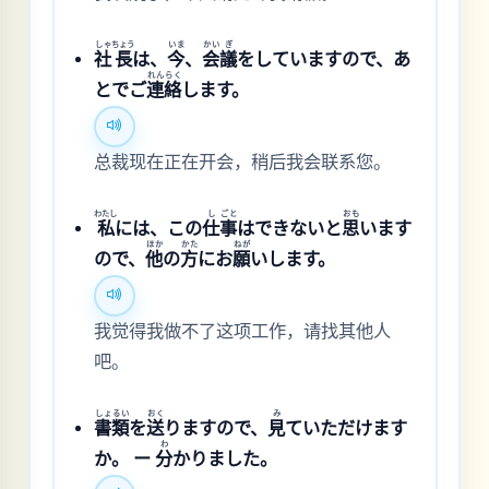
しゃ
ちょう
いま
かい
ぎ
社
長
は、
今
、
会
議
をしていますので、あ
れん
らく
とでご
連
絡
します。
总裁现在正在开会，稍后我会联系您。
わたし
し
ごと
おも
私
には、この
仕
事
はできないと
思
います
ほか
かた
ねが
ので、
他
の
方
にお
願
いします。
我觉得我做不了这项工作，请找其他人
吧。
しょ
るい
おく
み
書
類
を
送
りますので、
見
ていただけます
わ
か。 ー
分
かりました。