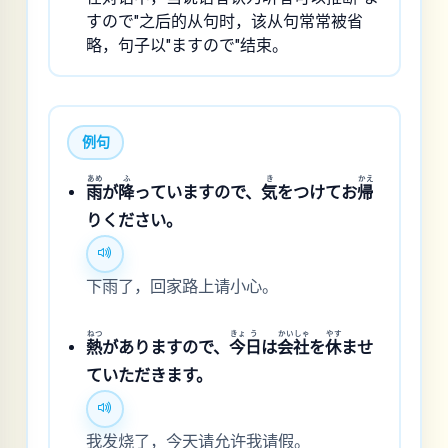
すので"之后的从句时，该从句常常被省
略，句子以"ますので"结束。
例句
あめ
ふ
き
かえ
雨
が
降
っていますので、
気
をつけてお
帰
りください。
下雨了，回家路上请小心。
ねつ
きょ
う
かい
しゃ
やす
熱
がありますので、
今
日
は
会
社
を
休
ませ
ていただきます。
我发烧了，今天请允许我请假。