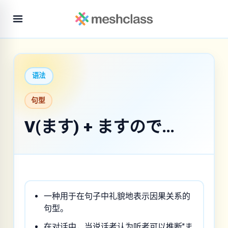
语法
句型
V(ます) + ますので…
一种用于在句子中礼貌地表示因果关系的
句型。
在对话中，当说话者认为听者可以推断"ま