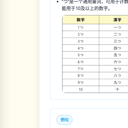
"つ"是一个通用量词，可用于计
能用于10及以上的数字。
例句