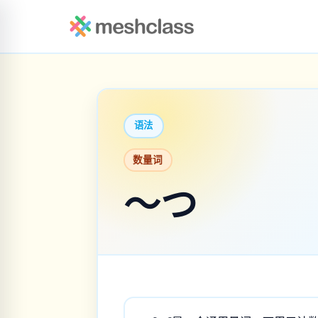
语法
数量词
～つ