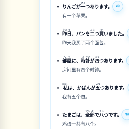
ひと
りんごが
一
つあります。
有一个苹果。
きの
う
ふた
か
昨
日
、パンを
二
つ
買
いました。
昨天我买了两个面包。
へ
や
と
けい
よっ
部
屋
に、
時
計
が
四
つあります。
房间里有四个时钟。
わたし
いつ
私
は、かばんが
五
つあります。
我有五个包。
ぜん
ぶ
やっ
たまごは、
全
部
で
八
つです。
鸡蛋一共有八个。