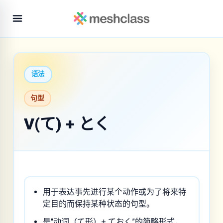
语法
句型
V(て) + とく
用于表达事先进行某个动作或为了将来特
定目的而保持某种状态的句型。
是"动词（て形）+ ておく”的简略形式，