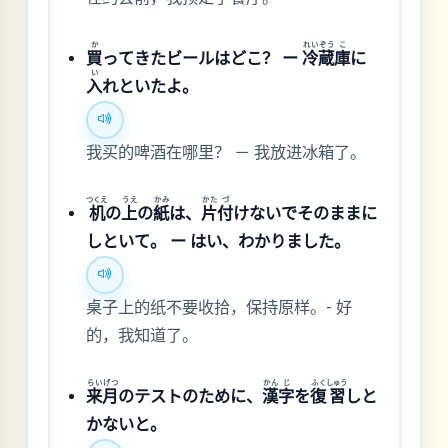
か
れい
ぞう
こ
買
ってきたビールはどこ？ ー
冷
蔵
庫
に
い
入
れといたよ。
我买的啤酒在哪里？ － 我放进冰箱了。
つくえ
うえ
かみ
かた
づ
机
の
上
の
紙
は、
片
付
けないでそのままに
しといて。 ー はい、わかりました。
桌子上的纸不要收拾，保持原样。- 好
的，我知道了。
らい
げつ
かん
じ
ふく
しゅう
来
月
のテストのために、
漢
字
を
復
習
しと
かないと。