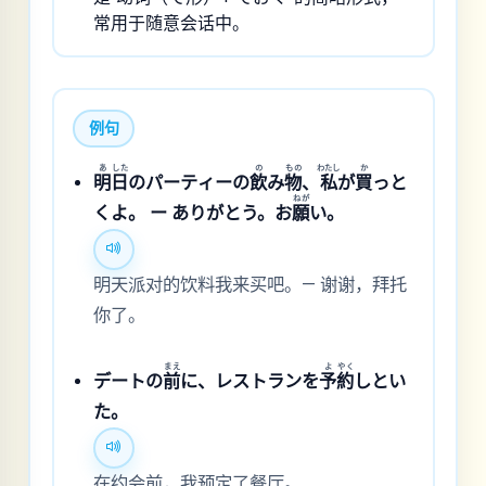
常用于随意会话中。
例句
あ
した
の
もの
わたし
か
明
日
のパーティーの
飲
み
物
、
私
が
買
っと
ねが
くよ。 ー ありがとう。お
願
い。
明天派对的饮料我来买吧。— 谢谢，拜托
你了。
まえ
よ
やく
デートの
前
に、レストランを
予
約
しとい
た。
在约会前，我预定了餐厅。