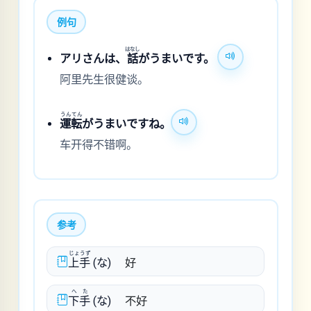
例句
はなし
アリさんは、
話
がうまいです。
阿里先生很健谈。
うんてん
運転
がうまいですね。
车开得不错啊。
参考
じょうず
上手
(な)
好
へた
下手
(な)
不好