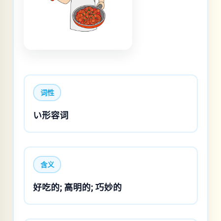
词性
い形容词
含义
好吃的; 高明的; 巧妙的