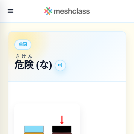
单词
きけん
危険
(な)