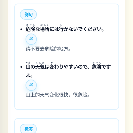
例句
きけん
ばしょ
い
危険
な
場所
には
行
かないでください。
请不要去危险的地方。
やま
てんき
か
きけん
山
の
天気
は
変
わりやすいので、
危険
です
よ。
山上的天气变化很快，很危险。
标签