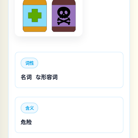
词性
名词
な形容词
含义
危险