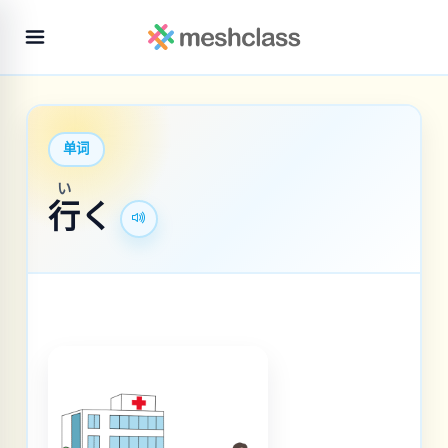
单词
い
行
く