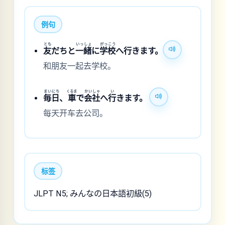
例句
とも
いっしょ
がっこう
友
だちと
一緒
に
学校
へ行きます。
和朋友一起去学校。
まいにち
くるま
かいしゃ
い
毎日
、
車
で
会社
へ
行
きます。
每天开车去公司。
标签
JLPT N5; みんなの日本語初級(5)