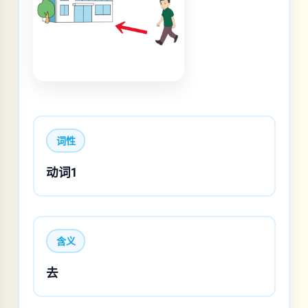
词性
动词1
含义
去