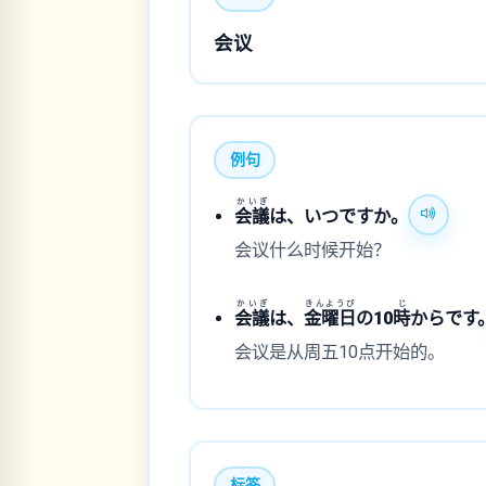
会议
例句
かいぎ
会議
は、いつですか。
会议什么时候开始？
かいぎ
きんようび
じ
会議
は、
金曜日
の10
時
からです
会议是从周五10点开始的。
标签