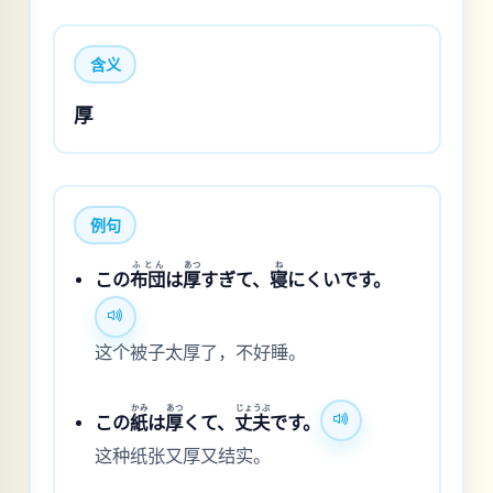
含义
厚
例句
ふとん
あつ
ね
この
布団
は
厚
すぎて、
寝
にくいです。
这个被子太厚了，不好睡。
かみ
あつ
じょうぶ
この
紙
は
厚
くて、
丈夫
です。
这种纸张又厚又结实。