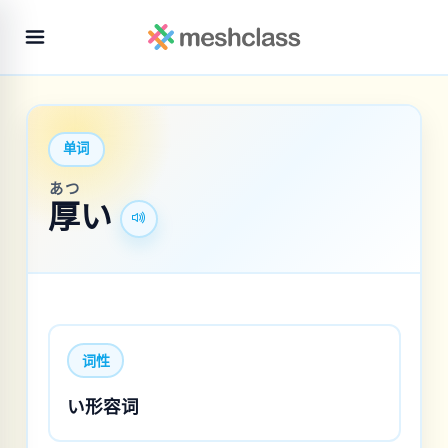
单词
あつ
厚
い
词性
い形容词