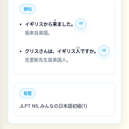
例句
き
イギリスから
来
ました。
我来自英国。
じん
クリスさんは、イギリス
人
ですか。
克里斯先生是英国人。
标签
JLPT N5; みんなの日本語初級(1)