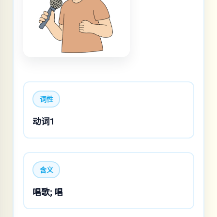
词性
动词1
含义
唱歌; 唱