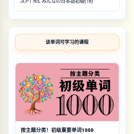
JLPT N5; みんなの日本語初級(18)
该单词可学习的课程
按主题分类！初级重要单词1000