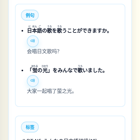
例句
に
ほん
ご
うた
うた
日
本
語
の
歌
を
歌
うことができますか。
会唱日文歌吗？
ほたる
ひかり
うた
「
蛍
の
光
」をみんなで
歌
いました。
大家一起唱了萤之光。
标签