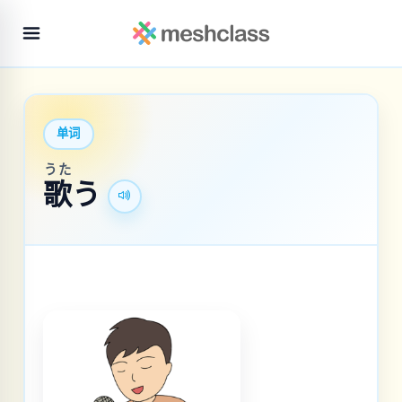
单词
うた
歌
う