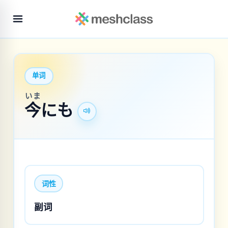
单词
いま
今
にも
词性
副词