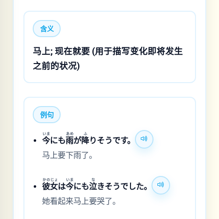
含义
马上; 现在就要 (用于描写变化即将发生
之前的状况)
例句
いま
あめ
ふ
今
にも
雨
が
降
りそうです。
马上要下雨了。
かのじょ
いま
な
彼女
は
今
にも
泣
きそうでした。
她看起来马上要哭了。