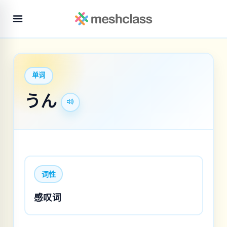
单词
うん
词性
感叹词