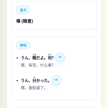
含义
嗯 (随意)
例句
ひま
なに
うん、
暇
だよ。
何
？
嗯，有空，什么事？
わ
うん、
分
かった。
嗯，我知道了。