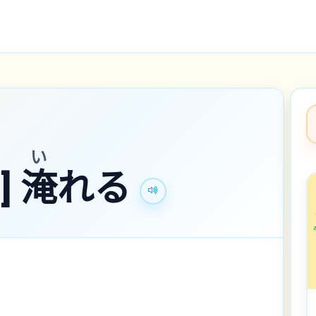
い
]
淹
れる