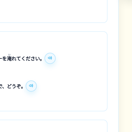
い
ーを
淹
れてください。
で、どうぞ。