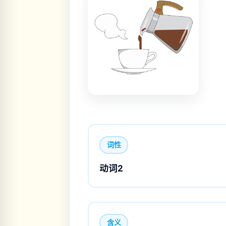
词性
动词2
含义