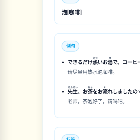
泡[咖啡]
例句
あつ
ゆ
できるだけ
熱
いお
湯
で、コーヒ
请尽量用热水泡咖啡。
せんせい
ちゃ
い
先生
、お
茶
をお
淹
れしましたの
老师，茶泡好了，请喝吧。
标签