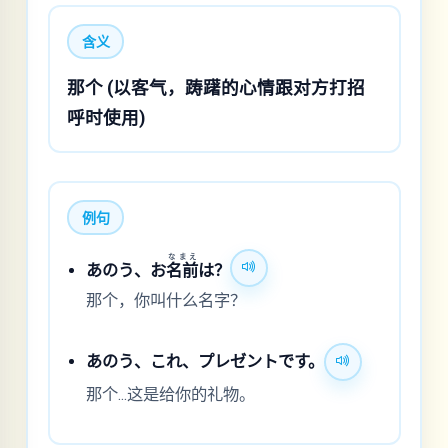
含义
那个 (以客气，踌躇的心情跟对方打招
呼时使用)
例句
なまえ
あのう、お
名前
は？
那个，你叫什么名字？
あのう、これ、プレゼントです。
那个...这是给你的礼物。