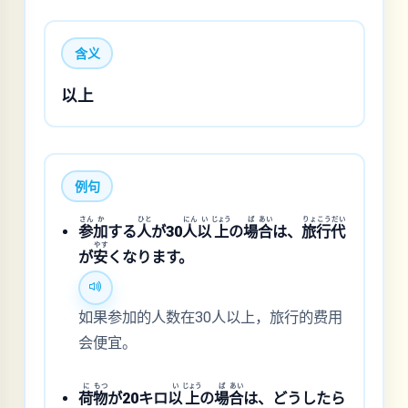
含义
以上
例句
さん
か
ひと
にん
い
じょう
ば
あい
りょ
こう
だい
参
加
する
人
が30
人
以
上
の
場
合
は、
旅
行
代
やす
が
安
くなります。
如果参加的人数在30人以上，旅行的费用
会便宜。
に
もつ
い
じょう
ば
あい
荷
物
が20キロ
以
上
の
場
合
は、どうしたら