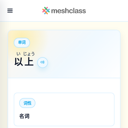
单词
い
じょう
以
上
词性
名词