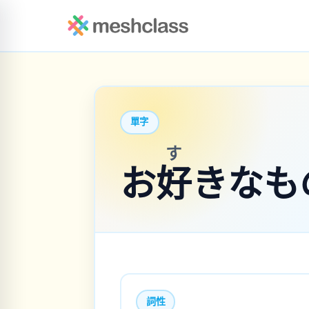
單字
す
お
好
きなも
詞性