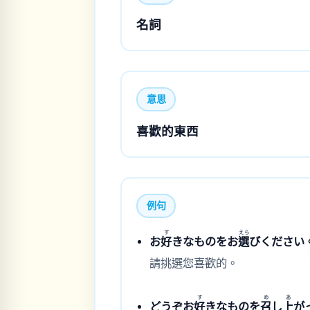
名詞
意思
喜歡的東西
例句
す
えら
お
好
きなものをお
選
びください
請挑選您喜歡的。
す
め
あ
どうぞお
好
きなものを
召
し
上
が