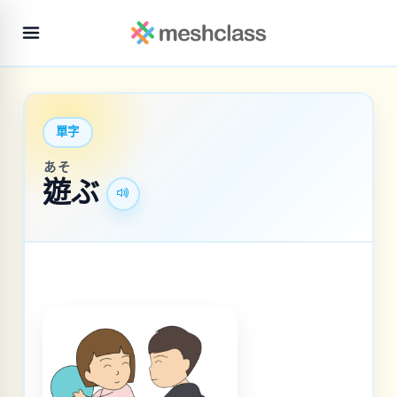
單字
あそ
遊
ぶ