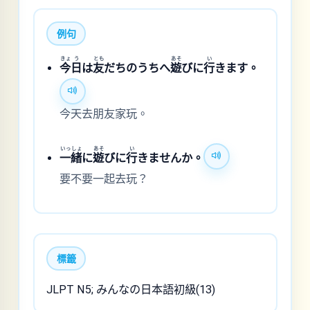
例句
きょ
う
とも
あそ
い
今
日
は
友
だちのうちへ
遊
びに
行
きます。
今天去朋友家玩。
いっ
しょ
あそ
い
一
緒
に
遊
びに
行
きませんか。
要不要一起去玩？
標籤
JLPT N5; みんなの日本語初級(13)