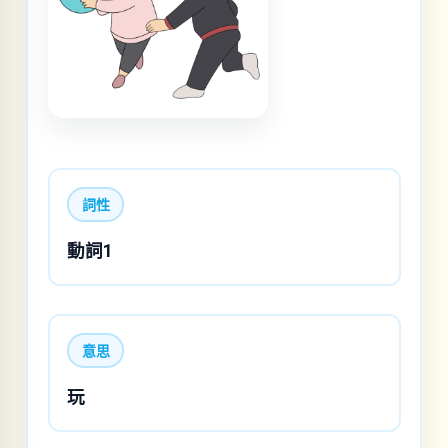
詞性
動詞1
意思
玩