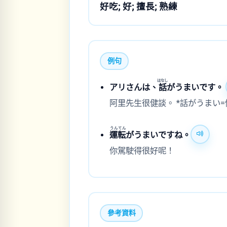
好吃; 好; 擅長; 熟練
例句
はなし
アリさんは、
話
がうまいです。
阿里先生很健談。 *話がうまい=
うん
てん
運
転
がうまいですね。
你駕駛得很好呢！
參考資料