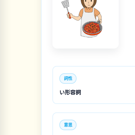
詞性
い形容詞
意思