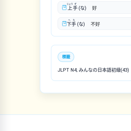
じょう
ず
上
手
(な)
好
へ
た
下
手
(な)
不好
標籤
JLPT N4; みんなの日本語初級(43)