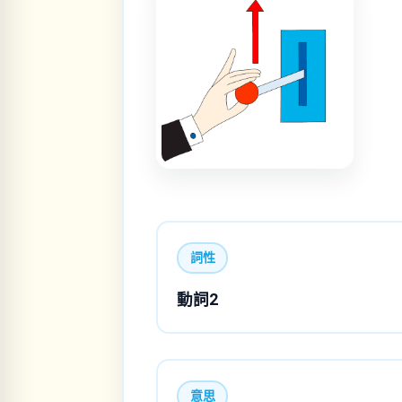
詞性
動詞2
意思