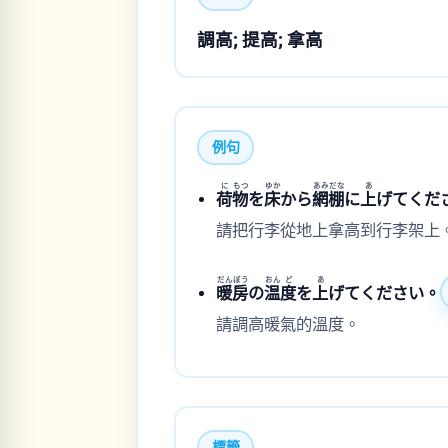
調高; 提高; 拿高
例句
に
もつ
ゆか
あみ
だな
あ
荷
物
を
床
から
網
棚
に
上
げてくだ
請把行李從地上拿高到行李架上
だん
ぼう
おん
ど
あ
暖
房
の
温
度
を
上
げてください。
請調高暖氣的溫度。
標籤