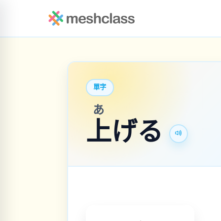
單字
あ
上
げる