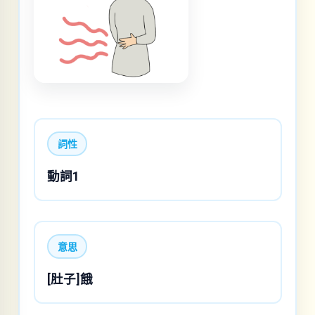
詞性
動詞1
意思
[肚子]餓