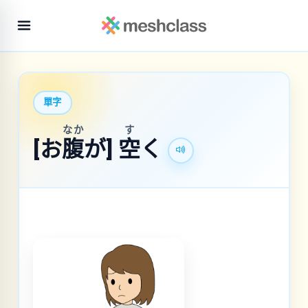
單字
なか
す
[お
腹
が]
空
く