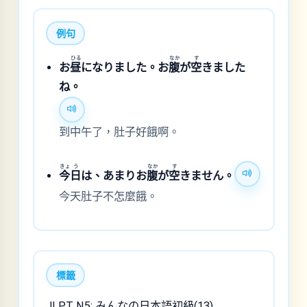
例句
ひる
なか
す
お
昼
になりました。お
腹
が
空
きました
ね。
到中午了，肚子好餓啊。
きょ
う
なか
す
今
日
は、あまりお
腹
が
空
きません。
今天肚子不怎麼餓。
標籤
JLPT N5; みんなの日本語初級(13)