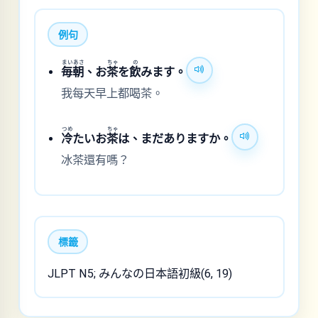
例句
まいあさ
ちゃ
の
毎朝
、お
茶
を
飲
みます。
我每天早上都喝茶。
つめ
ちゃ
冷
たいお
茶
は、まだありますか。
冰茶還有嗎？
標籤
JLPT N5; みんなの日本語初級(6, 19)