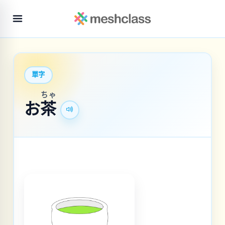
單字
ちゃ
お
茶