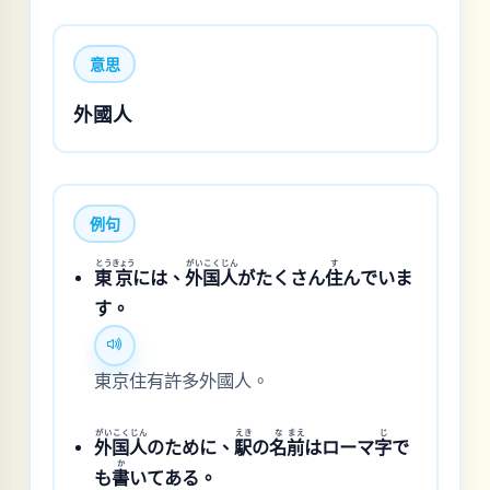
意思
外國人
例句
とう
きょう
がい
こく
じん
す
東
京
には、
外
国
人
がたくさん
住
んでいま
す。
東京住有許多外國人。
がい
こく
じん
えき
な
まえ
じ
外
国
人
のために、
駅
の
名
前
はローマ
字
で
か
も
書
いてある。