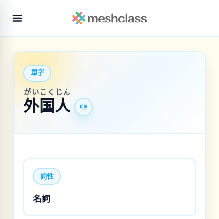
單字
がい
こく
じん
外
国
人
詞性
名詞