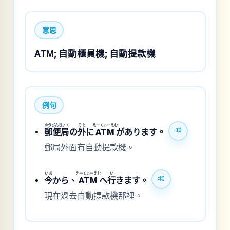
意思
ATM; 自動櫃員機; 自動提款機
例句
ゆうびんきょく
そと
えーてぃーえむ
郵便局
の
外
に
ATM
があります。
郵局外面有自動提款機。
いま
えーてぃーえむ
い
今
から、
ATM
へ
行
きます。
現在過去自動提款機那裡。