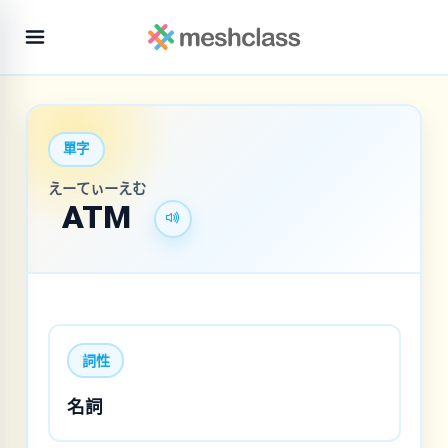
單字
えーてぃーえむ
ATM
詞性
名詞