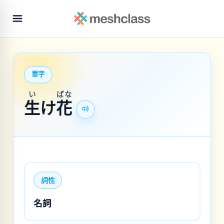
單字
い
ばな
生
け
花
詞性
名詞