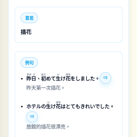
意思
插花
例句
きの
う
はじ
い
ばな
昨
日
、
初
めて
生
け
花
をしました。
昨天第一次插花。
い
ばな
ホテルの
生
け
花
はとてもきれいでした。
旅館的插花很漂亮。