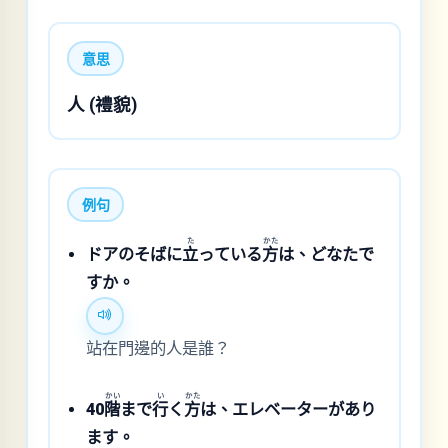
意思
人 (禮貌)
例句
た
かた
ドアのそばに
立
っている
方
は、どなたで
すか。
站在門邊的人是誰？
かい
い
かた
40
階
まで
行
く
方
は、エレベーターがあり
ます。