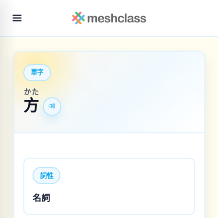
單字
かた
方
詞性
名詞