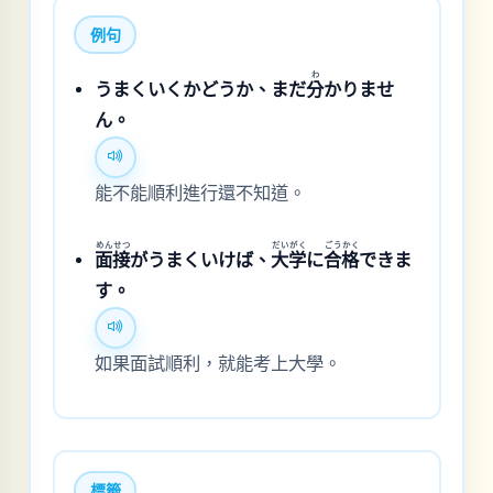
例句
わ
うまくいくかどうか、まだ
分
かりませ
ん。
能不能順利進行還不知道。
めんせつ
だいがく
ごうかく
面接
がうまくいけば、
大学
に
合格
できま
す。
如果面試順利，就能考上大學。
標籤