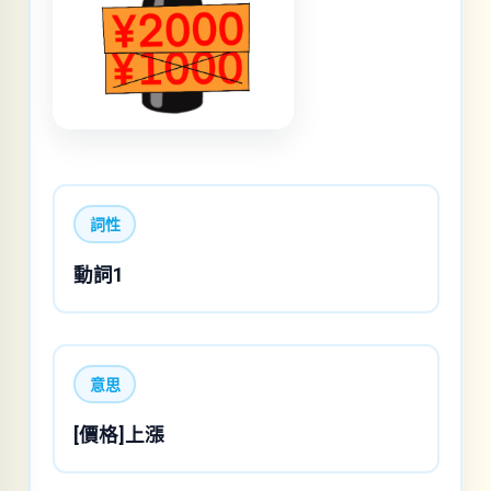
詞性
動詞1
意思
[價格]上漲