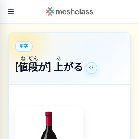
單字
ね
だん
あ
[
値
段
が]
上
がる