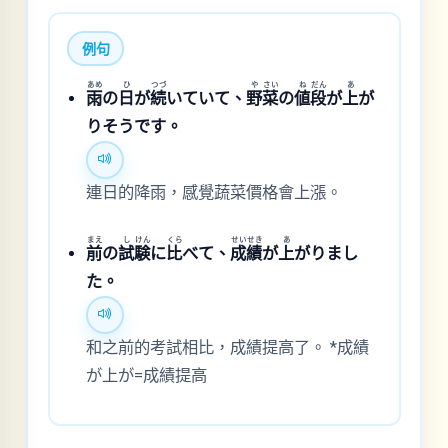
例句
あめ
ひ
つづ
や
さい
ね
だん
あ
雨
の
日
が
続
いていて、
野
菜
の
値
段
が
上
が
りそうです。
連日的降雨，感覺蔬菜價格會上漲。
まえ
し
けん
くら
せい
せき
あ
前
の
試
験
に
比
べて、
成
績
が
上
がりまし
た。
和之前的考試相比，成績提高了。 *成績
が上が=成績提高