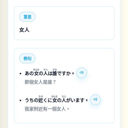
意思
女人
例句
おんな
ひと
だれ
あの
女
の
人
は
誰
ですか。
那個女人是誰？
ちか
おんな
ひと
うちの
近
くに
女
の
人
がいます。
我家附近有一個女人。