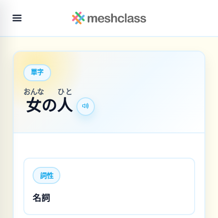
單字
おんな
ひと
女
の
人
詞性
名詞