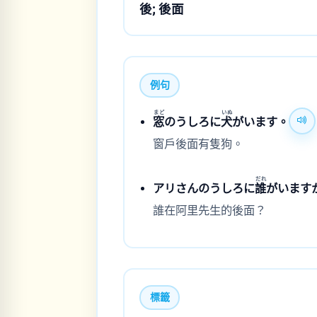
後; 後面
例句
まど
いぬ
窓
のうしろに
犬
がいます。
窗戶後面有隻狗。
だれ
アリさんのうしろに
誰
がいます
誰在阿里先生的後面？
標籤