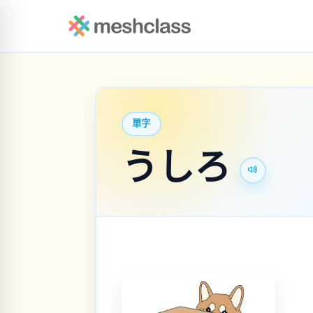
單字
うしろ