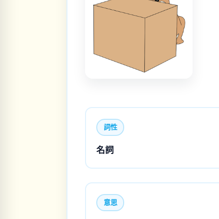
詞性
名詞
意思