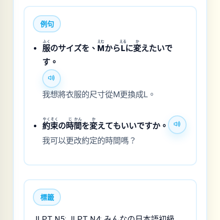
例句
ふく
えむ
える
か
服
のサイズを、
M
から
L
に
変
えたいで
す。
我想將衣服的尺寸從M更換成L。
やく
そく
じ
かん
か
約
束
の
時
間
を
変
えてもいいですか。
我可以更改約定的時間嗎？
標籤
JLPT N5; JLPT N4; みんなの日本語初級