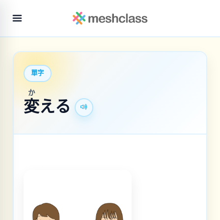
單字
か
変
える