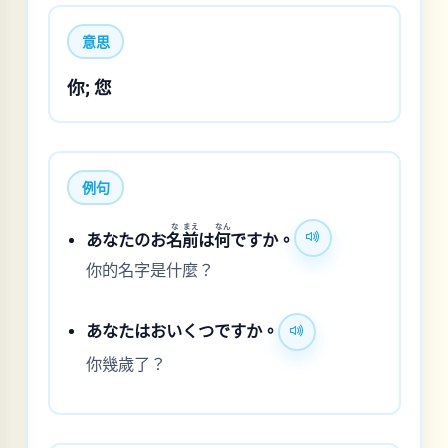
意思
你; 您
例句
な
まえ
なん
あなたのお
名
前
は
何
ですか。
你的名字是什麼？
あなたはおいくつですか。
你幾歲了？