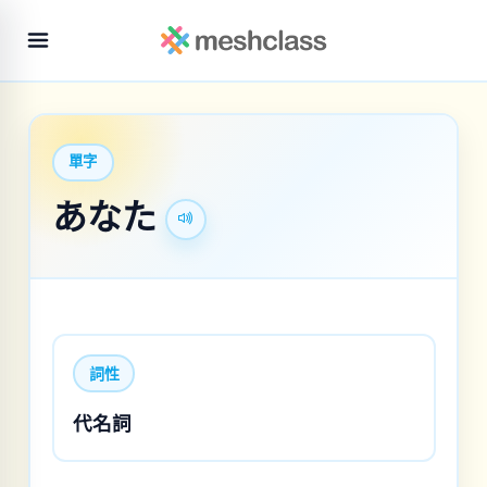
單字
あなた
詞性
代名詞