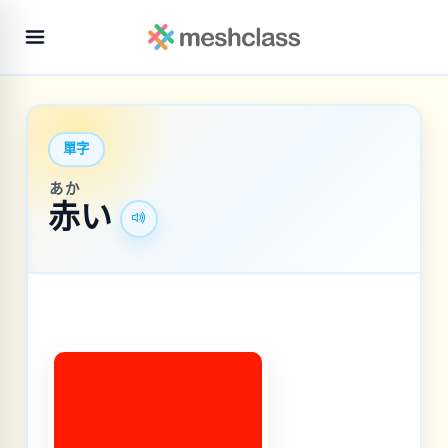
單字
あか
赤
い