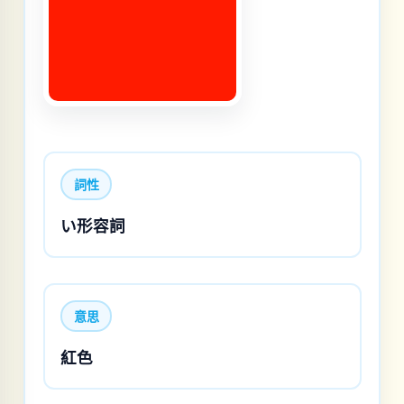
詞性
い形容詞
意思
紅色