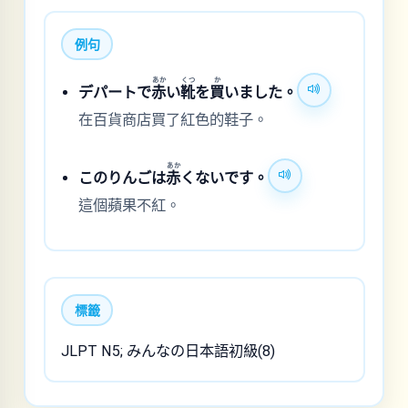
例句
あか
くつ
か
デパートで
赤
い
靴
を
買
いました。
在百貨商店買了紅色的鞋子。
あか
このりんごは
赤
くないです。
這個蘋果不紅。
標籤
JLPT N5; みんなの日本語初級(8)