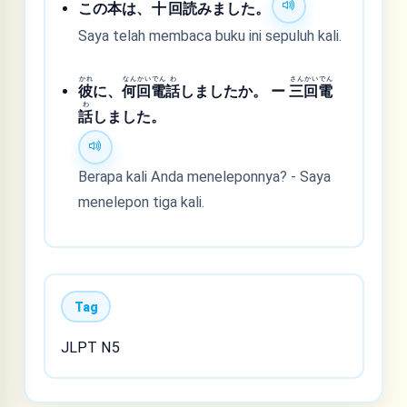
この
本
は、
十
回
読
みました。
Saya telah membaca buku ini sepuluh kali.
かれ
なん
かい
でん
わ
さん
かい
でん
彼
に、
何
回
電
話
しましたか。 ー
三
回
電
わ
話
しました。
Berapa kali Anda meneleponnya? - Saya
menelepon tiga kali.
Tag
JLPT N5