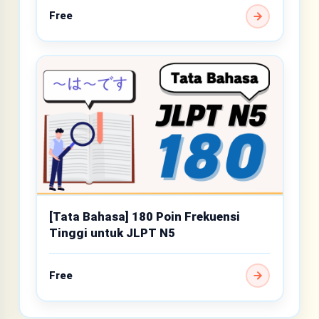
Free
[Tata Bahasa] 180 Poin Frekuensi
Tinggi untuk JLPT N5
Free