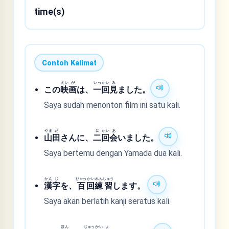
time(s)
Contoh Kalimat
えい
が
いっ
かい
み
この
映
画
は、
一
回
見
ました。
Saya sudah menonton film ini satu kali.
やま
だ
に
かい
あ
山
田
さんに、
二
回
会
いました。
Saya bertemu dengan Yamada dua kali.
かん
じ
ひゃっ
かい
れん
しゅう
漢
字
を、
百
回
練
習
します。
Saya akan berlatih kanji seratus kali.
ほん
じゅっ
かい
よ