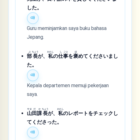
した。
Guru meminjamkan saya buku bahasa
Jepang.
ぶ
ちょう
わたし
し
ごと
ほ
部
長
が、
私
の
仕
事
を
褒
めてくださいまし
た。
Kepala departemen memuji pekerjaan
saya.
やま
だ
か
ちょう
わたし
山
田
課
長
が、
私
のレポートをチェックし
てくださった。