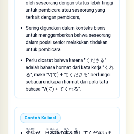
oleh seseorang dengan status lebih tinggi
untuk pembicara atau seseorang yang
terkait dengan pembicara,
Sering digunakan dalam konteks bisnis
untuk menggambarkan bahwa seseorang
dalam posisi senior melakukan tindakan
untuk pembicara.
Perlu dicatat bahwa karena "くださる"
adalah bahasa hormat dari kata kerja "くれ
る", maka "V(て) + てくださる" berfungsi
sebagai ungkapan hormat dari pola tata
bahasa "V(て) + てくれる".
Contoh Kalimat
せん
せい
に
ほん
ご
ほん
か
先
生
が、
日
本
語
の
本
を
貸
してくださいま