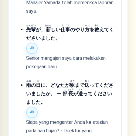
Manajer Yamada telah memeriksa laporan
saya.
せん
ぱい
あたら
し
ごと
かた
おし
先
輩
が、
新
しい
仕
事
のやり
方
を
教
えてく
ださいました。
Senior mengajari saya cara melakukan
pekerjaan baru.
あめ
ひ
えき
おく
雨
の
日
に、どなたが
駅
まで
送
ってくださ
ぶ
ちょう
おく
いましたか。 ー
部
長
が
送
ってください
ました。
Siapa yang mengantar Anda ke stasiun
pada hari hujan? - Direktur yang