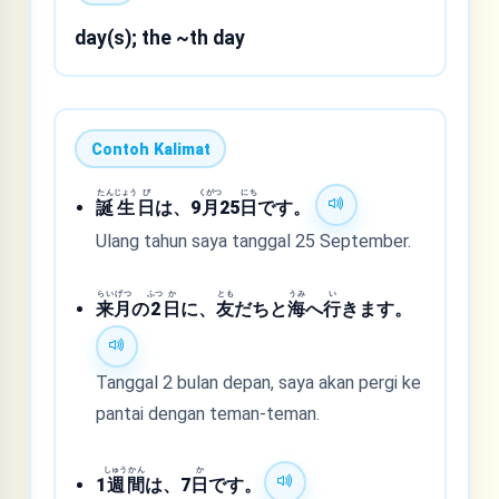
day(s); the ~th day
Contoh Kalimat
たん
じょう
び
くがつ
にち
誕
生
日
は、9
月
25
日
です。
Ulang tahun saya tanggal 25 September.
らい
げつ
ふつ
か
とも
うみ
い
来
月
の
2
日
に、
友
だちと
海
へ
行
きます。
Tanggal 2 bulan depan, saya akan pergi ke
pantai dengan teman-teman.
しゅう
かん
か
1
週
間
は、7
日
です。