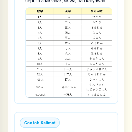
seperti anak-anak, siswa, dan karyawan.
Contoh Kalimat