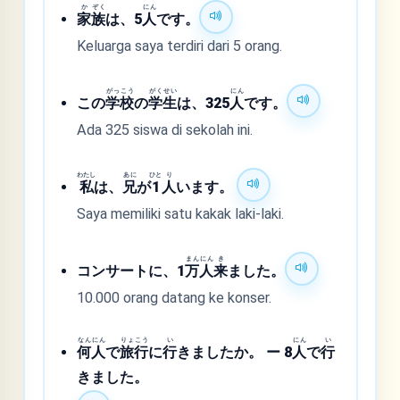
か
ぞく
にん
家
族
は、5
人
です。
Keluarga saya terdiri dari 5 orang.
がっ
こう
がく
せい
にん
この
学
校
の
学
生
は、325
人
です。
Ada 325 siswa di sekolah ini.
わたし
あに
ひと
り
私
は、
兄
が
1
人
います。
Saya memiliki satu kakak laki-laki.
まん
にん
き
コンサートに、1
万
人
来
ました。
10.000 orang datang ke konser.
なん
にん
りょ
こう
い
にん
い
何
人
で
旅
行
に
行
きましたか。 ー 8
人
で
行
きました。