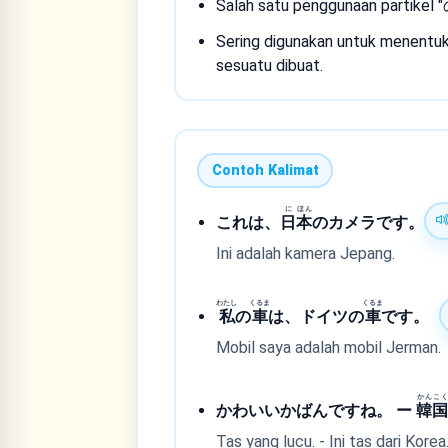
Salah satu penggunaan partikel 
Sering digunakan untuk menentuk
sesuatu dibuat.
Contoh Kalimat
に
ほん
これは、
日
本
のカメラです。
Ini adalah kamera Jepang.
わたし
くるま
くるま
私
の
車
は、ドイツの
車
です。
Mobil saya adalah mobil Jerman.
かん
こく
かわいいかばんですね。 ー
韓
Tas yang lucu. - Ini tas dari Korea