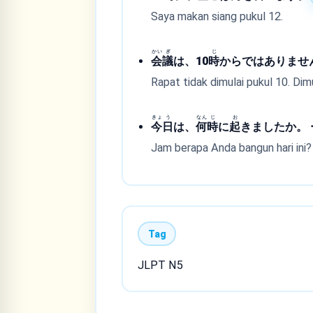
Saya makan siang pukul 12.
かい
ぎ
じ
会
議
は、10
時
からではありません
Rapat tidak dimulai pukul 10. Dimu
きょ
う
なん
じ
お
今
日
は、
何
時
に
起
きましたか。 ー
Jam berapa Anda bangun hari ini?
Tag
JLPT N5