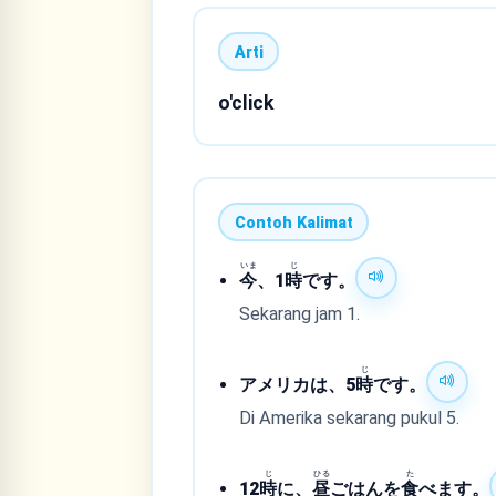
Arti
o'click
Contoh Kalimat
いま
じ
今
、1
時
です。
Sekarang jam 1.
じ
アメリカは、5
時
です。
Di Amerika sekarang pukul 5.
じ
ひる
た
12
時
に、
昼
ごはんを
食
べます。