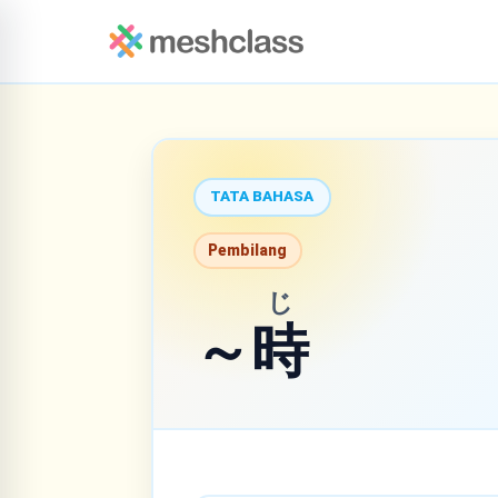
TATA BAHASA
Pembilang
じ
～
時