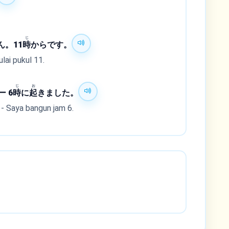
じ
。11
時
からです。
lai pukul 11.
じ
お
 6
時
に
起
きました。
 - Saya bangun jam 6.