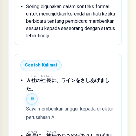
Sering digunakan dalam konteks formal
untuk menunjukkan kerendahan hati ketika
berbicara tentang pembicara memberikan
sesuatu kepada seseorang dengan status
lebih tinggi.
Contoh Kalimat
しゃ
しゃ
ちょう
Ａ
社
の
社
長
に、ワインをさしあげまし
た。
Saya memberikan anggur kepada direktur
perusahaan A.
ぶ
ちょう
りょ
こう
部
長
に、
旅
行
のおみやげをさしあげまし