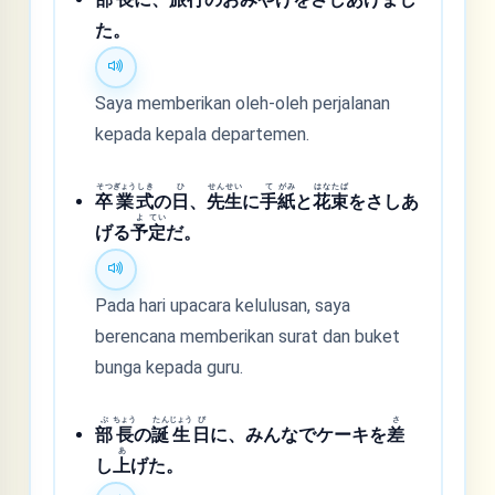
た。
Saya memberikan oleh-oleh perjalanan
kepada kepala departemen.
そつ
ぎょう
しき
ひ
せん
せい
て
がみ
はな
たば
卒
業
式
の
日
、
先
生
に
手
紙
と
花
束
をさしあ
よ
てい
げる
予
定
だ。
Pada hari upacara kelulusan, saya
berencana memberikan surat dan buket
bunga kepada guru.
ぶ
ちょう
たん
じょう
び
さ
部
長
の
誕
生
日
に、みんなでケーキを
差
あ
し
上
げた。