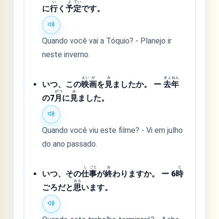
い
よ
てい
に
行
く
予
定
です。
Quando você vai a Tóquio? - Planejo ir
neste inverno.
えい
が
み
きょ
ねん
いつ、この
映
画
を
見
ましたか。 ー
去
年
がつ
み
の7
月
に
見
ました。
Quando você viu este filme? - Vi em julho
do ano passado.
し
ごと
お
じ
いつ、その
仕
事
が
終
わりますか。 ー 6
時
おも
ごろだと
思
います。