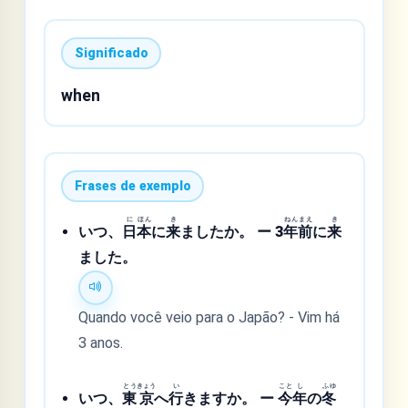
Significado
when
Frases de exemplo
に
ほん
き
ねん
まえ
き
いつ、
日
本
に
来
ましたか。 ー 3
年
前
に
来
ました。
Quando você veio para o Japão? - Vim há
3 anos.
とう
きょう
い
こと
し
ふゆ
いつ、
東
京
へ
行
きますか。 ー
今
年
の
冬